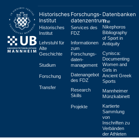
Historisches
Forschungs­
Datenbanken
Institut
datenzentrum
The
Nikephoros
Historisches
Services des
Bibliography
Institut
FDZ
of Sport in
Lehr­stuhl für
Informationen
Antiquity
Alte
zum
Cynisca:
Geschichte
Forschungs­
Documenting
daten­
Women and
Studium
management
Girls in
Datenangebot
Ancient Greek
Forschung
des FDZ
Sports
Transfer
Research
Mannheimer
Skills
Münzkabinett
Kartierte
Projekte
Sammlung
von
Inschriften zu
Verbänden
der Athleten