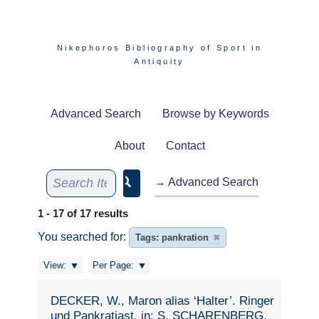
Nikephoros Bibliography of Sport in
Antiquity
Advanced Search
Browse by Keywords
About
Contact
→ Advanced Search
1 - 17 of 17 results
You searched for:
Tags: pankration
✖
View:
Per Page:
DECKER, W., Maron alias ‘Halter’. Ringer
und Pankratiast, in: S. SCHARENBERG,