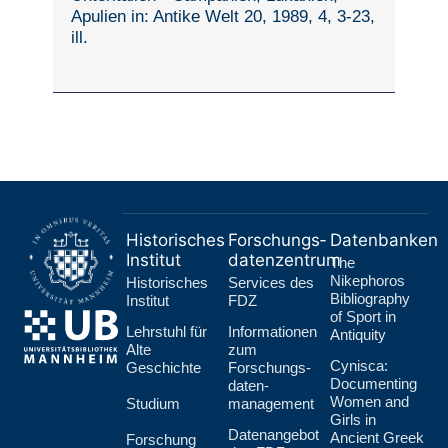
Apulien in: Antike Welt 20, 1989, 4, 3-23,
ill.
Historisches
Forschungs­
Datenbanken
Institut
datenzentrum
The
Nikephoros
Historisches
Services des
Bibliography
Institut
FDZ
of Sport in
Lehr­stuhl für
Informationen
Antiquity
Alte
zum
Cynisca:
Geschichte
Forschungs­
Documenting
daten­
Women and
Studium
management
Girls in
Datenangebot
Ancient Greek
Forschung