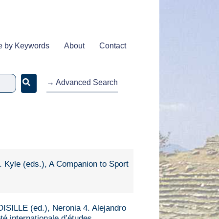
e by Keywords
About
Contact
→ Advanced Search
. Kyle (eds.), A Companion to Sport
OISILLE (ed.), Neronia 4. Alejandro
é internationale d’études