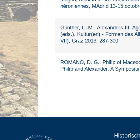
néroniennes, MAdrid 13-15 octobr
Günther, L.-M., Alexanders III. Ag
(eds.), Kultur(en) - Formen des Al
VII), Graz 2013, 287-300
ROMANO, D. G., Philip of Macedon
Philip and Alexander. A Symposium
Historisch