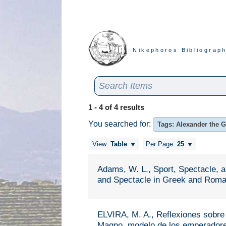
Nikephoros Bibliograph
1 - 4 of 4 results
You searched for:
Tags: Alexander the G
View:
Table
Per Page:
25
Adams, W. L., Sport, Spectacle, a
and Spectacle in Greek and Roman
ELVIRA, M. A., Reflexiones sobre 
Magno, modelo de los emperadores 