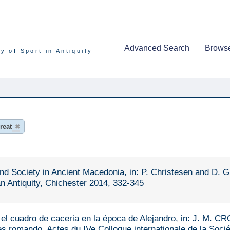
Advanced Search
Brows
y of Sport in Antiquity
reat
✖
nd Society in Ancient Macedonia, in: P. Christesen and D. G
 Antiquity, Chichester 2014, 332-345
el cuadro de caceria en la época de Alejandro, in: J. M. CR
romando. Actes du IVe Colloque internationale de la Sociét