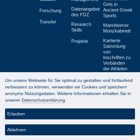
Girls in
Datenangebot
Ancient Greek
Forschung
des FDZ
Sports
Transfer
Research
Mannheimer
Skills
Münzkabinett
Kartierte
Projekte
Sammlung
von
Inschriften zu
Verbänden
der Athleten
und Techniten
Um unsere Webseite für Sie optimal zu gestalten und fortlaufend
verbessern zu können, verwenden wir Cookies und speichern
anonyme Nutzungsdaten. Weitere Informationen erhalten Sie in
unserer
Datenschutzerklärung
.
Datenschutzerklärung
Erlauben
Impressum
About
Ablehnen