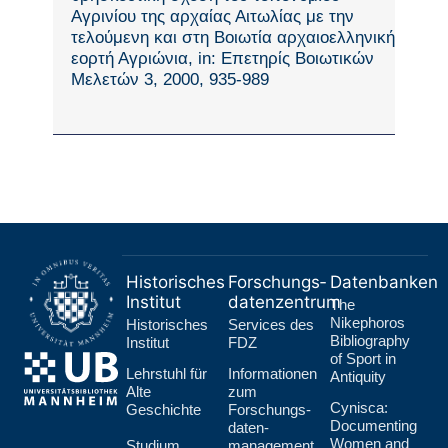
Αγρινίου της αρχαίας Αιτωλίας με την
τελούμενη και στη Βοιωτία αρχαιοελληνική
εορτή Αγριώνια, in: Επετηρίς Βοιωτικών
Μελετών 3, 2000, 935-989
Historisches
Forschungs­
Datenbanken
Institut
datenzentrum
The
Nikephoros
Historisches
Services des
Bibliography
Institut
FDZ
of Sport in
Lehr­stuhl für
Informationen
Antiquity
Alte
zum
Cynisca:
Geschichte
Forschungs­
Documenting
daten­
Women and
Studium
management