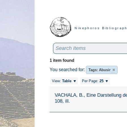
Nikephoros Bibliograph
1 item found
You searched for:
Tags: Abusir
✖
View:
Table
Per Page:
25
VACHALA, B., Eine Darstellung des
108, ill.