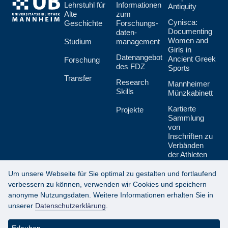
Lehr­stuhl für
Informationen
Antiquity
Alte
zum
Cynisca:
Geschichte
Forschungs­
Documenting
daten­
Women and
Studium
management
Girls in
Datenangebot
Ancient Greek
Forschung
des FDZ
Sports
Transfer
Research
Mannheimer
Skills
Münzkabinett
Kartierte
Projekte
Sammlung
von
Inschriften zu
Verbänden
der Athleten
und Techniten
Um unsere Webseite für Sie optimal zu gestalten und fortlaufend
verbessern zu können, verwenden wir Cookies und speichern
anonyme Nutzungsdaten. Weitere Informationen erhalten Sie in
unserer
Datenschutzerklärung
.
Datenschutzerklärung