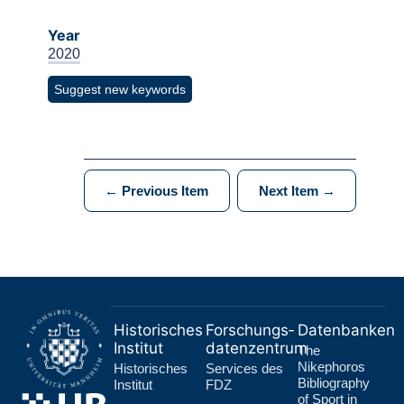
Year
2020
Suggest new keywords
← Previous Item
Next Item →
Historisches
Forschungs­
Datenbanken
Institut
datenzentrum
The
Nikephoros
Historisches
Services des
Bibliography
Institut
FDZ
of Sport in