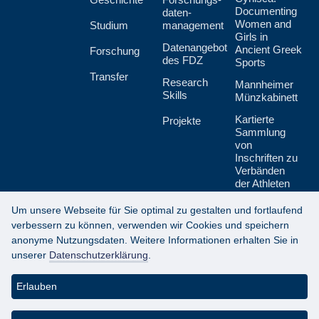
Documenting
daten­
Women and
Studium
management
Girls in
Datenangebot
Ancient Greek
Forschung
des FDZ
Sports
Transfer
Research
Mannheimer
Skills
Münzkabinett
Kartierte
Projekte
Sammlung
von
Inschriften zu
Verbänden
der Athleten
und Techniten
Um unsere Webseite für Sie optimal zu gestalten und fortlaufend
verbessern zu können, verwenden wir Cookies und speichern
anonyme Nutzungsdaten. Weitere Informationen erhalten Sie in
unserer
Datenschutzerklärung
.
Datenschutzerklärung
Erlauben
Impressum
About