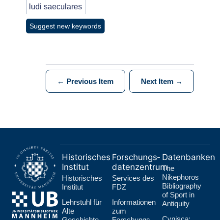
ludi saeculares
Suggest new keywords
← Previous Item
Next Item →
Historisches
Forschungs­
Datenbanken
Institut
datenzentrum
The
Nikephoros
Historisches
Services des
Bibliography
Institut
FDZ
of Sport in
Lehr­stuhl für
Informationen
Antiquity
Alte
zum
Cynisca:
Geschichte
Forschungs­