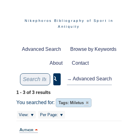
Nikephoros Bibliography of Sport in
Antiquity
Advanced Search
Browse by Keywords
About
Contact
→ Advanced Search
1 - 3 of 3 results
You searched for:
Tags: Miletus
✖
View:
Per Page:
Author