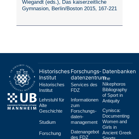
Wiegandt (eds.), Das kaiserzeitliche
Gymnasion, Berlin/Boston 2015, 167-221
Historisches
Forschungs­
Datenbanken
Institut
datenzentrum
The
Nikephoros
Historisches
Services des
Bibliography
Institut
FDZ
of Sport in
Lehr­stuhl für
Informationen
Antiquity
Alte
zum
Cynisca:
Geschichte
Forschungs­
Documenting
daten­
Women and
Studium
management
Girls in
Datenangebot
Ancient Greek
Forschung
des FDZ
Sports