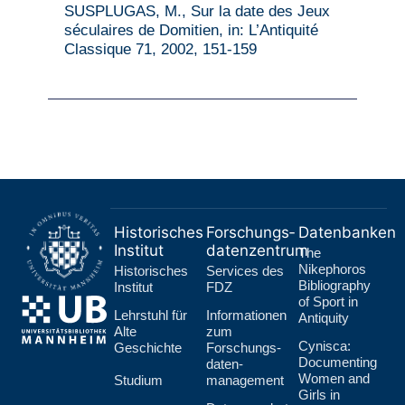
SUSPLUGAS, M., Sur la date des Jeux
séculaires de Domitien, in: L’Antiquité
Classique 71, 2002, 151-159
Historisches
Forschungs­
Datenbanken
Institut
datenzentrum
The
Nikephoros
Historisches
Services des
Bibliography
Institut
FDZ
of Sport in
Lehr­stuhl für
Informationen
Antiquity
Alte
zum
Cynisca:
Geschichte
Forschungs­
Documenting
daten­
Women and
Studium
management
Girls in