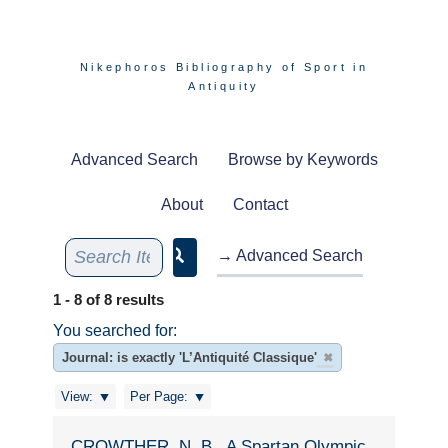
Nikephoros Bibliography of Sport in
Antiquity
Advanced Search
Browse by Keywords
About
Contact
→ Advanced Search
1 - 8 of 8 results
You searched for:
Journal: is exactly 'L’Antiquité Classique'
✖
View:
Per Page:
CROWTHER, N. B., A Spartan Olympic